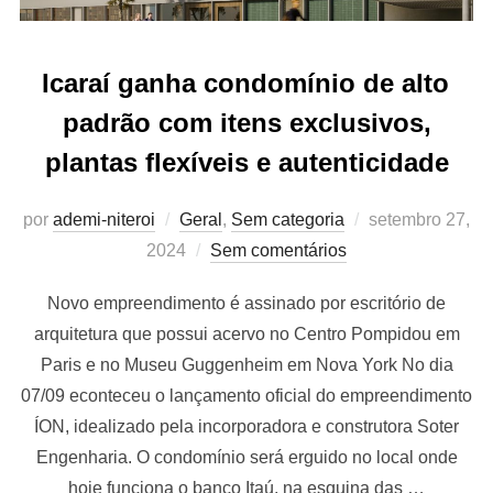
Icaraí ganha condomínio de alto
padrão com itens exclusivos,
plantas flexíveis e autenticidade
Postado
por
ademi-niteroi
Geral
,
Sem categoria
setembro 27,
em
2024
Sem comentários
Novo empreendimento é assinado por escritório de
arquitetura que possui acervo no Centro Pompidou em
Paris e no Museu Guggenheim em Nova York No dia
07/09 econteceu o lançamento oficial do empreendimento
ÍON, idealizado pela incorporadora e construtora Soter
Engenharia. O condomínio será erguido no local onde
hoje funciona o banco Itaú, na esquina das …