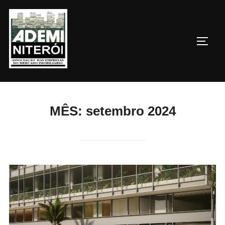
Pular
para
o
ALTE
conteúdo
MÊS:
setembro 2024