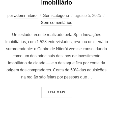
imobiliário
Postado
por
ademi-niteroi
Sem categoria
agosto 5, 2025
em
Sem comentários
Um estudo recente realizado pela Spin Inovações
Imobiliárias, com 1.528 entrevistados, revelou um cenário
surpreendente: o Centro de Niterói vem se consolidando
como um dos principais destinos de investimento
imobiliário da cidade — e o destaque fica por conta da
origem dos compradores. Cerca de 60% das aquisições
na região são feitas por pessoas que …
“CENTRO DE NITERÓI ATRA
LEIA MAIS