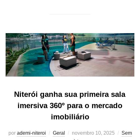
Niterói ganha sua primeira sala
imersiva 360º para o mercado
imobiliário
Postado
por
ademi-niteroi
Geral
novembro 10, 2025
Sem