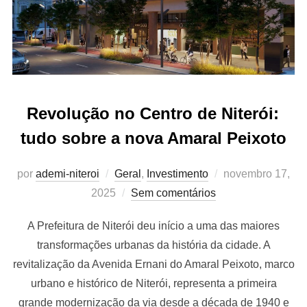
Revolução no Centro de Niterói:
tudo sobre a nova Amaral Peixoto
Postado
por
ademi-niteroi
Geral
,
Investimento
novembro 17,
em
2025
Sem comentários
A Prefeitura de Niterói deu início a uma das maiores
transformações urbanas da história da cidade. A
revitalização da Avenida Ernani do Amaral Peixoto, marco
urbano e histórico de Niterói, representa a primeira
grande modernização da via desde a década de 1940 e