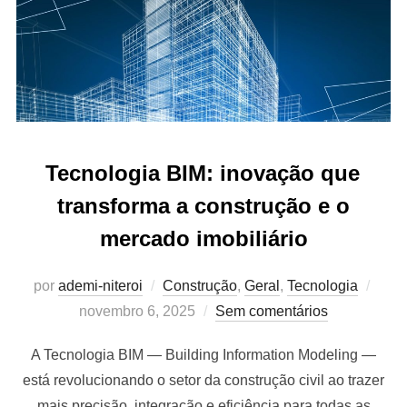
Tecnologia BIM: inovação que
transforma a construção e o
mercado imobiliário
Post
por
ademi-niteroi
Construção
,
Geral
,
Tecnologia
em
novembro 6, 2025
Sem comentários
A Tecnologia BIM — Building Information Modeling —
está revolucionando o setor da construção civil ao trazer
mais precisão, integração e eficiência para todas as