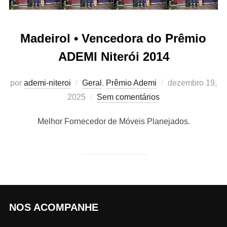
Madeirol • Vencedora do Prêmio
ADEMI Niterói 2014
Postado
por
ademi-niteroi
Geral
,
Prêmio Ademi
dezembro 19,
em
2025
Sem comentários
Melhor Fornecedor de Móveis Planejados.
NOS ACOMPANHE