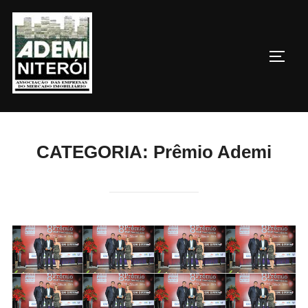
Pular
para
o
ALTE
conteúdo
CATEGORIA:
Prêmio Ademi