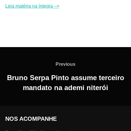
Leia matéria na íntegra –>
Navegação
de
Previous
Previous
Post
Bruno Serpa Pinto assume terceiro
mandato na ademi niterói
NOS ACOMPANHE