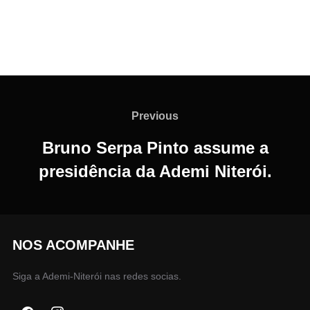
Navegação
de
Previous
Previous
Post
Bruno Serpa Pinto assume a
presidência da Ademi Niterói.
NOS ACOMPANHE
Siga a Ademi-Niterói nas redes socias.