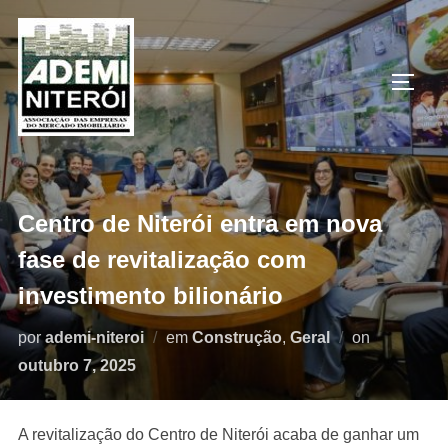
Pular
para
o
ALTE
conteúdo
Centro de Niterói entra em nova
fase de revitalização com
investimento bilionário
Postado
por
ademi-niteroi
em
Construção
,
Geral
on
em
outubro 7, 2025
A revitalização do Centro de Niterói acaba de ganhar um