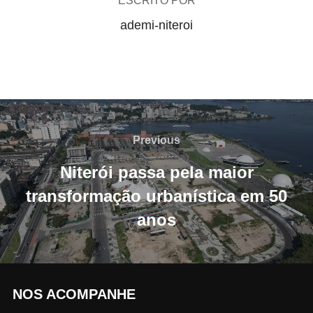
ESCRITO POR
ademi-niteroi
Navegação
de
Previous
Previous
Post
Niterói passa pela maior
transformação urbanística em 50
anos
NOS ACOMPANHE