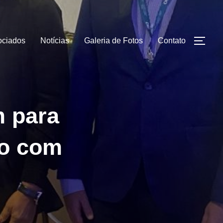
ociados
Notícias
Galeria de Fotos
Contato
ALT
m para
o com