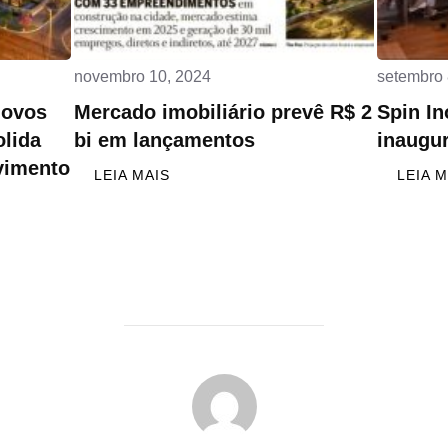
novembro 10, 2024
setembro 
novos
Mercado imobiliário prevê R$ 2
Spin In
lida
bi em lançamentos
inaugur
vimento
LEIA MAIS
LEIA M
AUTOR DO POST