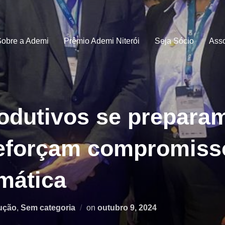
Sobre a Ademi
Prêmio Ademi Niterói
Seja Sócio
Ass
odutivos se prepara
eforçam compromiss
mática
Postado
ução
,
Sem categoria
on
outubro 9, 2024
em