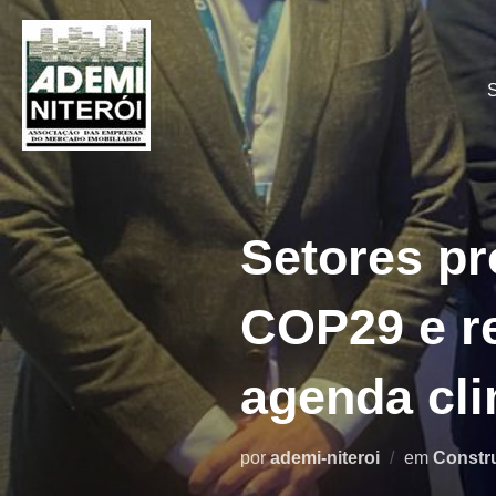
Pular
para
o
conteúdo
Setores pr
COP29 e r
agenda cli
por
ademi-niteroi
em
Constr